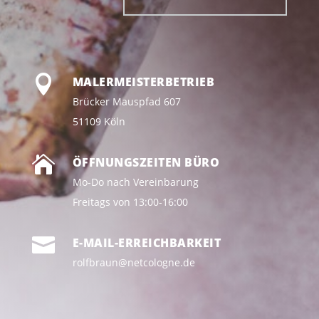

MALERMEISTERBETRIEB
Brücker Mauspfad 607
51109 Köln

ÖFFNUNGSZEITEN BÜRO
Mo-Do nach Vereinbarung
Freitags von 13:00-16:00

E-MAIL-ERREICHBARKEIT
rolfbraun@netcologne.de