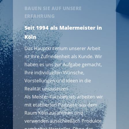
BAUEN SIE AUF UNSERE
ERFAHRUNG
Seit 1994 als Malermeister in
Köln
Das Hauptkriterium unserer Arbeit
ist Ihre Zufriedenheit als Kunde. Wir
haben es uns zur Aufgabe gemacht,
Ihre individuellen Wünsche,
Vorstellungen und Ideen in die
Realität umzusetzen.
Als Meister-Fachbetrieb arbeiten wir
mit etablierten Partnern aus dem
Raum Köln zusammen und
verwenden ausschließlich Produkte