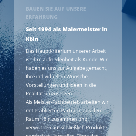
BAUEN SIE AUF UNSERE
ERFAHRUNG
Seit 1994 als Malermeister in
Köln
Das Hauptkriterium unserer Arbeit
ist Ihre Zufriedenheit als Kunde. Wir
haben es uns zur Aufgabe gemacht,
Ihre individuellen Wünsche,
Vorstellungen und Ideen in die
Realität umzusetzen.
Als Meister-Fachbetrieb arbeiten wir
mit etablierten Partnern aus dem
Raum Köln zusammen und
verwenden ausschließlich Produkte