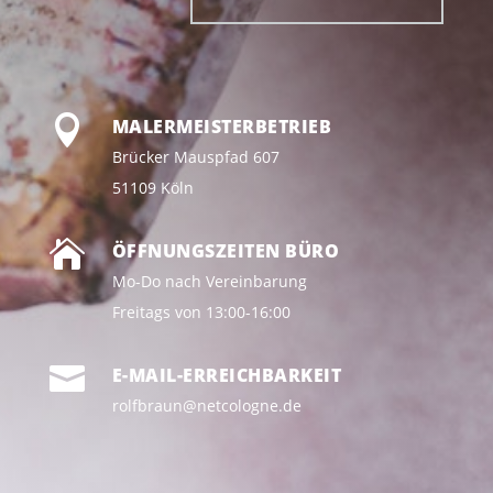

MALERMEISTERBETRIEB
Brücker Mauspfad 607
51109 Köln

ÖFFNUNGSZEITEN BÜRO
Mo-Do nach Vereinbarung
Freitags von 13:00-16:00

E-MAIL-ERREICHBARKEIT
rolfbraun@netcologne.de