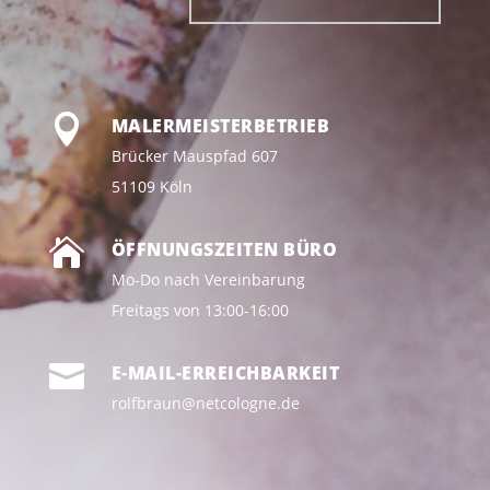

MALERMEISTERBETRIEB
Brücker Mauspfad 607
51109 Köln

ÖFFNUNGSZEITEN BÜRO
Mo-Do nach Vereinbarung
Freitags von 13:00-16:00

E-MAIL-ERREICHBARKEIT
rolfbraun@netcologne.de