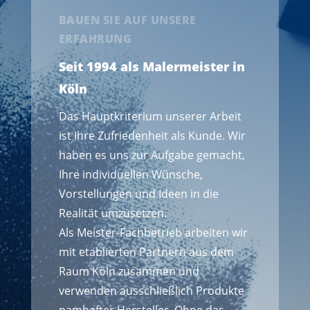
BAUEN SIE AUF UNSERE
ERFAHRUNG
Seit 1994 als Malermeister in
Köln
Das Hauptkriterium unserer Arbeit
ist Ihre Zufriedenheit als Kunde. Wir
haben es uns zur Aufgabe gemacht,
Ihre individuellen Wünsche,
Vorstellungen und Ideen in die
Realität umzusetzen.
Als Meister-Fachbetrieb arbeiten wir
mit etablierten Partnern aus dem
Raum Köln zusammen und
verwenden ausschließlich Produkte