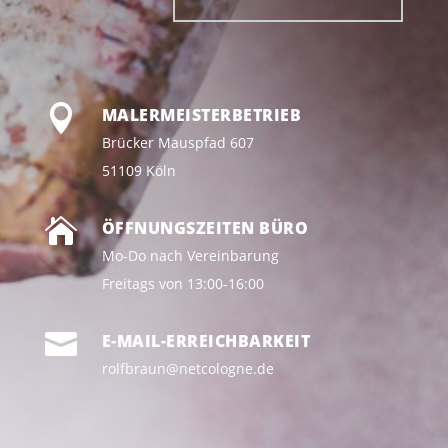

MALERMEISTERBETRIEB
Brücker Mauspfad 607
51109 Köln

ÖFFNUNGSZEITEN BÜRO
Mo-Do nach Vereinbarung
Freitags von 13:00-16:00

E-MAIL-ERREICHBARKEIT
rolfbraun@netcologne.de