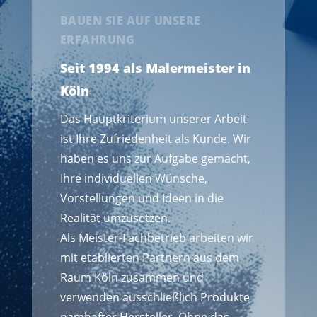
BAUEN SIE AUF UNSERE
ERFAHRUNG
Seit 1994 als Malermeister in
Köln
Das Hauptkriterium unserer Arbeit
ist Ihre Zufriedenheit als Kunde. Wir
haben es uns zur Aufgabe gemacht,
Ihre individuellen Wünsche,
Vorstellungen und Ideen in die
Realität umzusetzen.
Als Meister-Fachbetrieb arbeiten wir
mit etablierten Partnern aus dem
Raum Köln zusammen und
verwenden ausschließlich Produkte