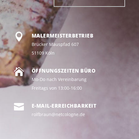

MALERMEISTERBETRIEB
Brücker Mauspfad 607
51109 Köln

ÖFFNUNGSZEITEN BÜRO
Mo-Do nach Vereinbarung
Freitags von 13:00-16:00

E-MAIL-ERREICHBARKEIT
rolfbraun@netcologne.de