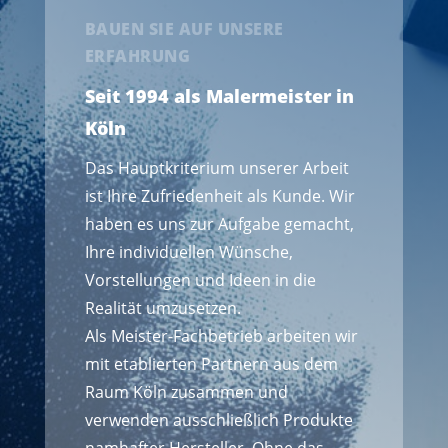
BAUEN SIE AUF UNSERE
ERFAHRUNG
Seit 1994 als Malermeister in
Köln
Das Hauptkriterium unserer Arbeit
ist Ihre Zufriedenheit als Kunde. Wir
haben es uns zur Aufgabe gemacht,
Ihre individuellen Wünsche,
Vorstellungen und Ideen in die
Realität umzusetzen.
Als Meister-Fachbetrieb arbeiten wir
mit etablierten Partnern aus dem
Raum Köln zusammen und
verwenden ausschließlich Produkte