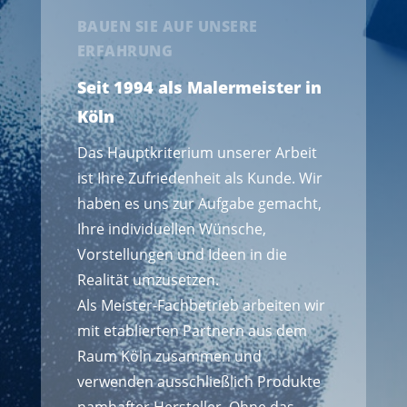
BAUEN SIE AUF UNSERE
ERFAHRUNG
Seit 1994 als Malermeister in
Köln
Das Hauptkriterium unserer Arbeit
ist Ihre Zufriedenheit als Kunde. Wir
haben es uns zur Aufgabe gemacht,
Ihre individuellen Wünsche,
Vorstellungen und Ideen in die
Realität umzusetzen.
Als Meister-Fachbetrieb arbeiten wir
mit etablierten Partnern aus dem
Raum Köln zusammen und
verwenden ausschließlich Produkte