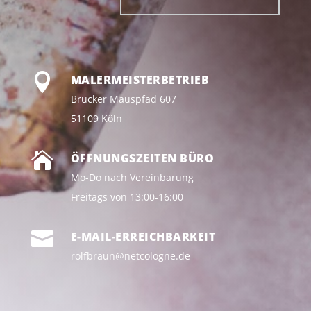

MALERMEISTERBETRIEB
Brücker Mauspfad 607
51109 Köln

ÖFFNUNGSZEITEN BÜRO
Mo-Do nach Vereinbarung
Freitags von 13:00-16:00

E-MAIL-ERREICHBARKEIT
rolfbraun@netcologne.de