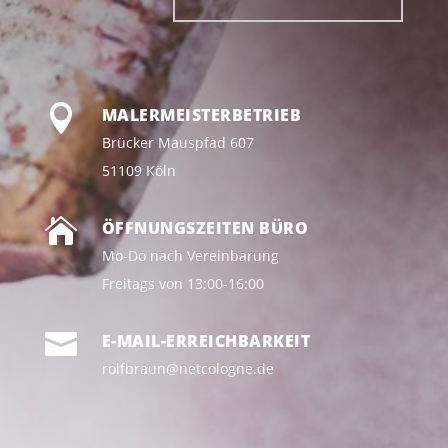

MALERMEISTERBETRIEB
Brücker Mauspfad 607
51109 Köln

ÖFFNUNGSZEITEN BÜRO
Mo-Do nach Vereinbarung
Freitags von 13:00-16:00

E-MAIL-ERREICHBARKEIT
rolfbraun@netcologne.de