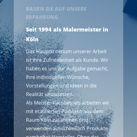
BAUEN SIE AUF UNSERE
ERFAHRUNG
Seit 1994 als Malermeister in
Köln
Das Hauptkriterium unserer Arbeit
ist Ihre Zufriedenheit als Kunde. Wir
haben es uns zur Aufgabe gemacht,
Ihre individuellen Wünsche,
Vorstellungen und Ideen in die
Realität umzusetzen.
Als Meister-Fachbetrieb arbeiten wir
mit etablierten Partnern aus dem
Raum Köln zusammen und
verwenden ausschließlich Produkte