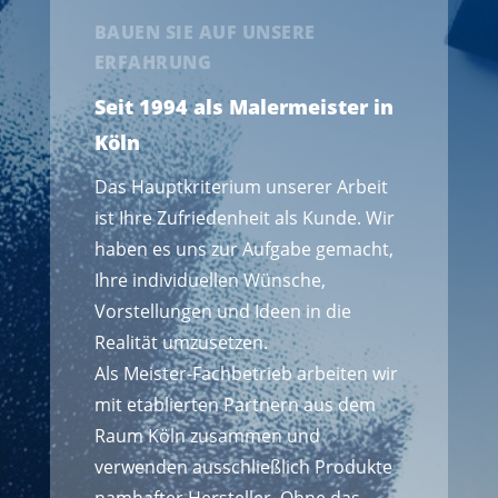
BAUEN SIE AUF UNSERE
ERFAHRUNG
Seit 1994 als Malermeister in
Köln
Das Hauptkriterium unserer Arbeit
ist Ihre Zufriedenheit als Kunde. Wir
haben es uns zur Aufgabe gemacht,
Ihre individuellen Wünsche,
Vorstellungen und Ideen in die
Realität umzusetzen.
Als Meister-Fachbetrieb arbeiten wir
mit etablierten Partnern aus dem
Raum Köln zusammen und
verwenden ausschließlich Produkte