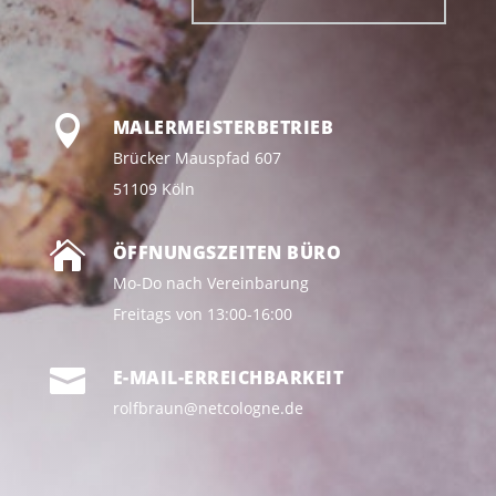

MALERMEISTERBETRIEB
Brücker Mauspfad 607
51109 Köln

ÖFFNUNGSZEITEN BÜRO
Mo-Do nach Vereinbarung
Freitags von 13:00-16:00

E-MAIL-ERREICHBARKEIT
rolfbraun@netcologne.de