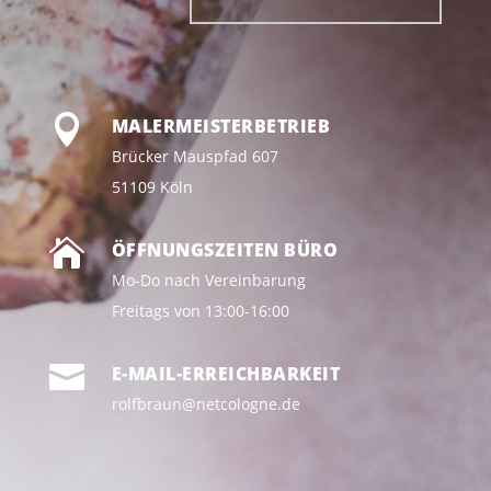

MALERMEISTERBETRIEB
Brücker Mauspfad 607
51109 Köln

ÖFFNUNGSZEITEN BÜRO
Mo-Do nach Vereinbarung
Freitags von 13:00-16:00

E-MAIL-ERREICHBARKEIT
rolfbraun@netcologne.de