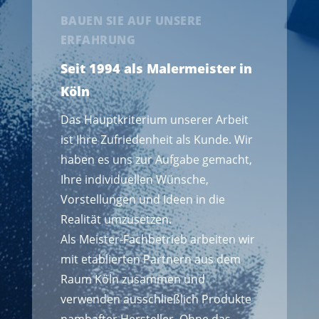
BAUEN SIE AUF UNSERE
ERFAHRUNG
Seit 1994 als Malermeister in
Köln
Das Hauptkriterium unserer Arbeit
ist Ihre Zufriedenheit als Kunde. Wir
haben es uns zur Aufgabe gemacht,
Ihre individuellen Wünsche,
Vorstellungen und Ideen in die
Realität umzusetzen.
Als Meister-Fachbetrieb arbeiten wir
mit etablierten Partnern aus dem
Raum Köln zusammen und
verwenden ausschließlich Produkte