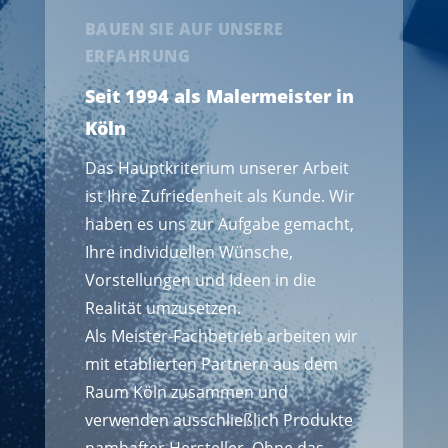
BAUEN SIE AUF UNSERE
ERFAHRUNG
Seit 1994 als Malermeister in
Köln
Das Hauptkriterium unserer Arbeit
ist Ihre Zufriedenheit als Kunde. Wir
haben es uns zur Aufgabe gemacht,
Ihre individuellen Wünsche,
Vorstellungen und Ideen in die
Realität umzusetzen.
Als Meister-Fachbetrieb arbeiten wir
mit etablierten Partnern aus dem
Raum Köln zusammen und
verwenden ausschließlich Produkte