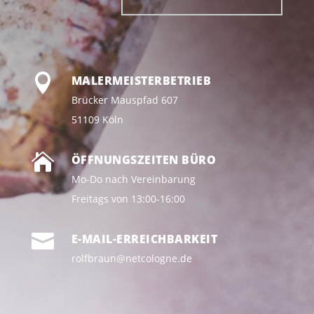

MALERMEISTERBETRIEB
Brücker Mauspfad 607
51109 Köln

ÖFFNUNGSZEITEN BÜRO
Mo-Do nach Vereinbarung
Freitags von 13:00-16:00

E-MAIL-ERREICHBARKEIT
rolfbraun@netcologne.de