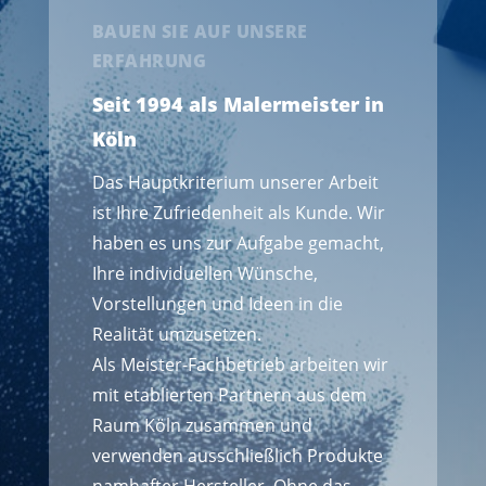
BAUEN SIE AUF UNSERE
ERFAHRUNG
Seit 1994 als Malermeister in
Köln
Das Hauptkriterium unserer Arbeit
ist Ihre Zufriedenheit als Kunde. Wir
haben es uns zur Aufgabe gemacht,
Ihre individuellen Wünsche,
Vorstellungen und Ideen in die
Realität umzusetzen.
Als Meister-Fachbetrieb arbeiten wir
mit etablierten Partnern aus dem
Raum Köln zusammen und
verwenden ausschließlich Produkte