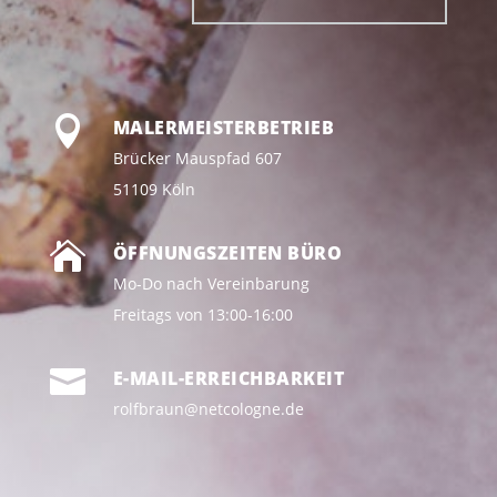

MALERMEISTERBETRIEB
Brücker Mauspfad 607
51109 Köln

ÖFFNUNGSZEITEN BÜRO
Mo-Do nach Vereinbarung
Freitags von 13:00-16:00

E-MAIL-ERREICHBARKEIT
rolfbraun@netcologne.de