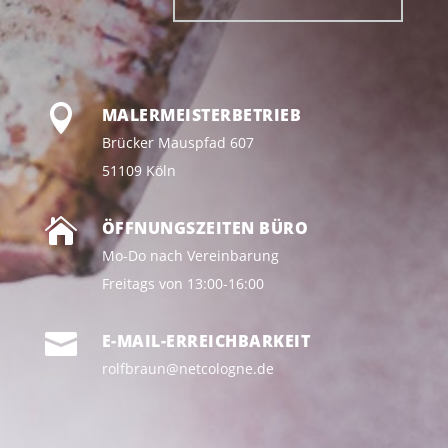

MALERMEISTERBETRIEB
Brücker Mauspfad 607
51109 Köln

ÖFFNUNGSZEITEN BÜRO
Mo-Do nach Vereinbarung
Freitags von 13:00-16:00

E-MAIL-ERREICHBARKEIT
rolfbraun@netcologne.de