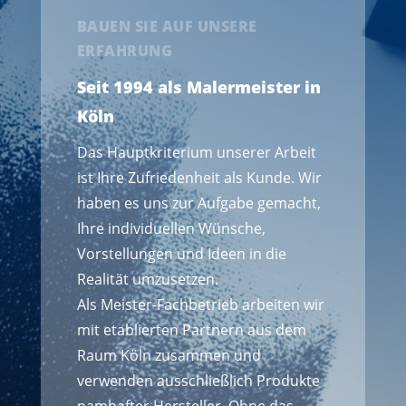
BAUEN SIE AUF UNSERE
ERFAHRUNG
Seit 1994 als Malermeister in
Köln
Das Hauptkriterium unserer Arbeit
ist Ihre Zufriedenheit als Kunde. Wir
haben es uns zur Aufgabe gemacht,
Ihre individuellen Wünsche,
Vorstellungen und Ideen in die
Realität umzusetzen.
Als Meister-Fachbetrieb arbeiten wir
mit etablierten Partnern aus dem
Raum Köln zusammen und
verwenden ausschließlich Produkte