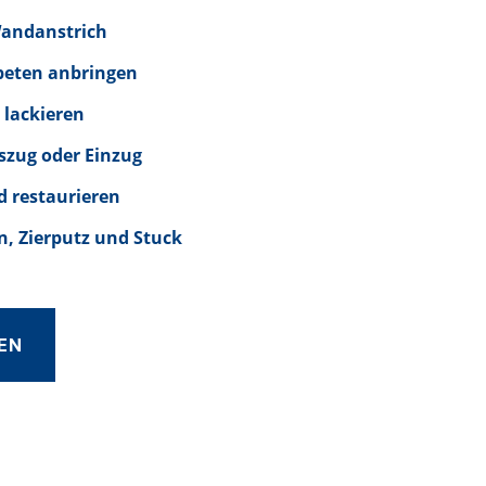
Wandanstrich
peten anbringen
 lackieren
szug oder Einzug
d restaurieren
, Zierputz und Stuck
EN