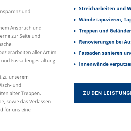
Streicharbeiten und 
ransparenz und
Wände tapezieren, Ta
hohem Anspruch und
Treppen und Geländer
gerne zur Seite und
Renovierungen bei Au
nsche.
zierarbeiten aller Art im
Fassaden sanieren un
n und Fassadengestaltung
Innenwände verputzen
t zu unserem
Wisch- und
ZU DEN LEISTUNG
iten alter Treppen.
e, sowie das Verlassen
d für uns eine