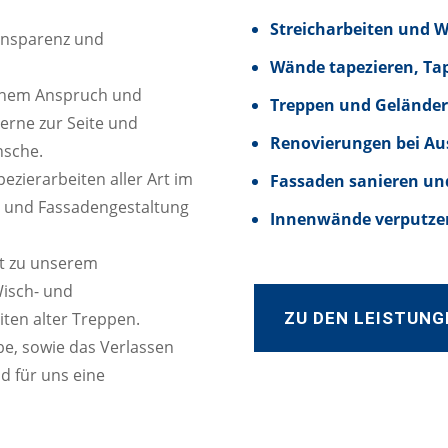
Streicharbeiten und 
ransparenz und
Wände tapezieren, Ta
hohem Anspruch und
Treppen und Geländer
gerne zur Seite und
Renovierungen bei Au
nsche.
zierarbeiten aller Art im
Fassaden sanieren un
n und Fassadengestaltung
Innenwände verputzen
t zu unserem
Wisch- und
ZU DEN LEISTUNG
iten alter Treppen.
e, sowie das Verlassen
d für uns eine