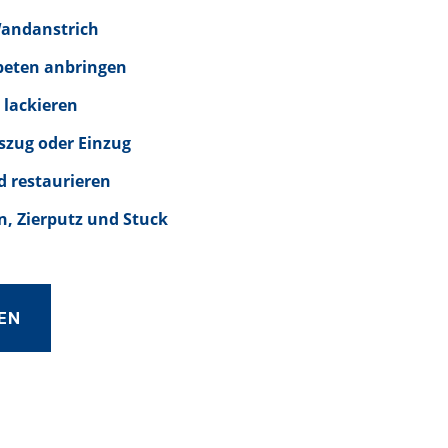
Wandanstrich
peten anbringen
 lackieren
szug oder Einzug
d restaurieren
, Zierputz und Stuck
EN