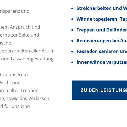
Streicharbeiten und 
ransparenz und
Wände tapezieren, Ta
hohem Anspruch und
Treppen und Geländer
gerne zur Seite und
Renovierungen bei Au
nsche.
zierarbeiten aller Art im
Fassaden sanieren un
n und Fassadengestaltung
Innenwände verputzen
t zu unserem
Wisch- und
ZU DEN LEISTUNG
iten alter Treppen.
e, sowie das Verlassen
d für uns eine