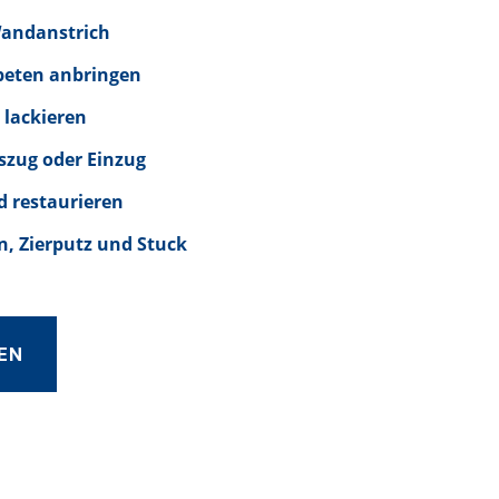
Wandanstrich
peten anbringen
 lackieren
szug oder Einzug
d restaurieren
, Zierputz und Stuck
EN