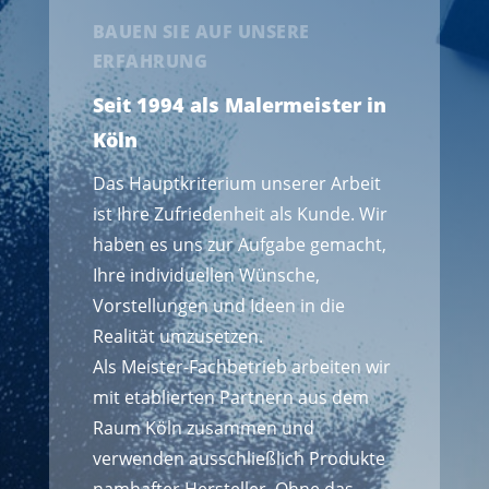
BAUEN SIE AUF UNSERE
ERFAHRUNG
Seit 1994 als Malermeister in
Köln
Das Hauptkriterium unserer Arbeit
ist Ihre Zufriedenheit als Kunde. Wir
haben es uns zur Aufgabe gemacht,
Ihre individuellen Wünsche,
Vorstellungen und Ideen in die
Realität umzusetzen.
Als Meister-Fachbetrieb arbeiten wir
mit etablierten Partnern aus dem
Raum Köln zusammen und
verwenden ausschließlich Produkte