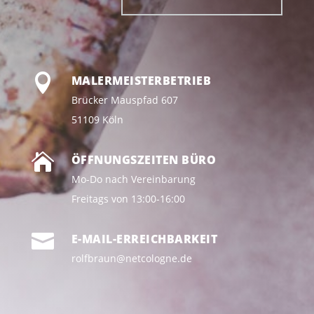

MALERMEISTERBETRIEB
Brücker Mauspfad 607
51109 Köln

ÖFFNUNGSZEITEN BÜRO
Mo-Do nach Vereinbarung
Freitags von 13:00-16:00

E-MAIL-ERREICHBARKEIT
rolfbraun@netcologne.de