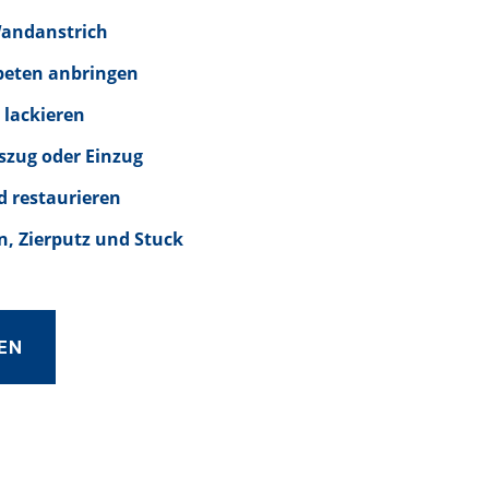
Wandanstrich
peten anbringen
 lackieren
szug oder Einzug
d restaurieren
, Zierputz und Stuck
EN