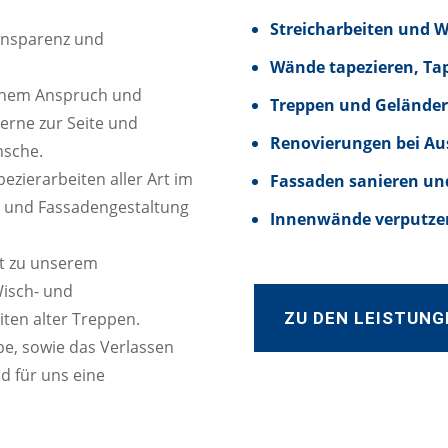
Streicharbeiten und 
ransparenz und
Wände tapezieren, Ta
hohem Anspruch und
Treppen und Geländer
gerne zur Seite und
Renovierungen bei Au
nsche.
zierarbeiten aller Art im
Fassaden sanieren un
n und Fassadengestaltung
Innenwände verputzen
t zu unserem
Wisch- und
ZU DEN LEISTUNG
iten alter Treppen.
e, sowie das Verlassen
d für uns eine