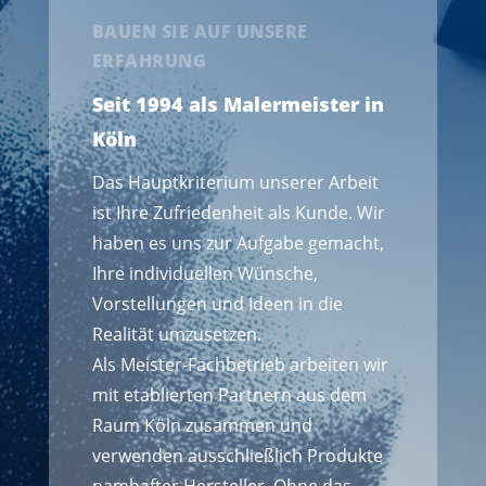
BAUEN SIE AUF UNSERE
ERFAHRUNG
Seit 1994 als Malermeister in
Köln
Das Hauptkriterium unserer Arbeit
ist Ihre Zufriedenheit als Kunde. Wir
haben es uns zur Aufgabe gemacht,
Ihre individuellen Wünsche,
Vorstellungen und Ideen in die
Realität umzusetzen.
Als Meister-Fachbetrieb arbeiten wir
mit etablierten Partnern aus dem
Raum Köln zusammen und
verwenden ausschließlich Produkte