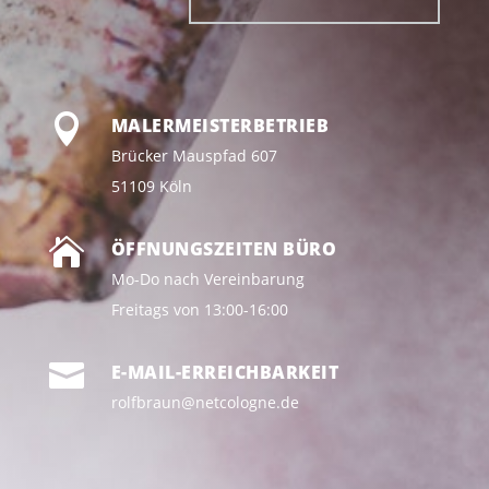

MALERMEISTERBETRIEB
Brücker Mauspfad 607
51109 Köln

ÖFFNUNGSZEITEN BÜRO
Mo-Do nach Vereinbarung
Freitags von 13:00-16:00

E-MAIL-ERREICHBARKEIT
rolfbraun@netcologne.de