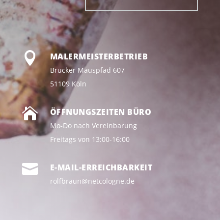

MALERMEISTERBETRIEB
Brücker Mauspfad 607
51109 Köln

ÖFFNUNGSZEITEN BÜRO
Mo-Do nach Vereinbarung
Freitags von 13:00-16:00

E-MAIL-ERREICHBARKEIT
rolfbraun@netcologne.de