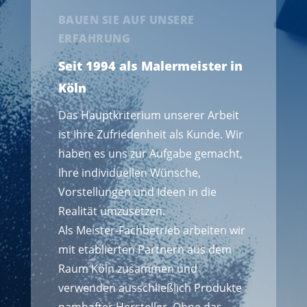
BAUEN SIE AUF UNSERE
ERFAHRUNG
Seit 1994 als Malermeister in
Köln
Das Hauptkriterium unserer Arbeit
ist Ihre Zufriedenheit als Kunde. Wir
haben es uns zur Aufgabe gemacht,
Ihre individuellen Wünsche,
Vorstellungen und Ideen in die
Realität umzusetzen.
Als Meister-Fachbetrieb arbeiten wir
mit etablierten Partnern aus dem
Raum Köln zusammen und
verwenden ausschließlich Produkte