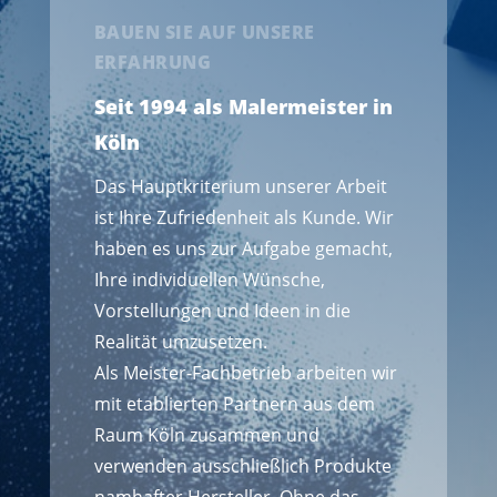
BAUEN SIE AUF UNSERE
ERFAHRUNG
Seit 1994 als Malermeister in
Köln
Das Hauptkriterium unserer Arbeit
ist Ihre Zufriedenheit als Kunde. Wir
haben es uns zur Aufgabe gemacht,
Ihre individuellen Wünsche,
Vorstellungen und Ideen in die
Realität umzusetzen.
Als Meister-Fachbetrieb arbeiten wir
mit etablierten Partnern aus dem
Raum Köln zusammen und
verwenden ausschließlich Produkte