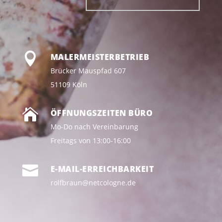

MALERMEISTERBETRIEB
Brücker Mauspfad 607
51109 Köln

ÖFFNUNGSZEITEN BÜRO
Mo-Do nach Vereinbarung
Freitags von 13:00-16:00

E-MAIL-ERREICHBARKEIT
rolfbraun@netcologne.de