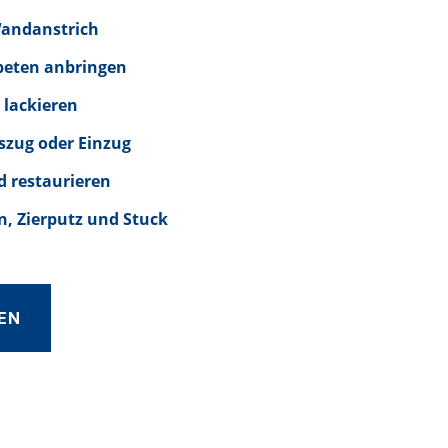
Wandanstrich
peten anbringen
 lackieren
szug oder Einzug
d restaurieren
, Zierputz und Stuck
EN