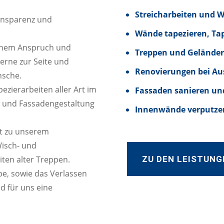
Streicharbeiten und 
ransparenz und
Wände tapezieren, Ta
hohem Anspruch und
Treppen und Geländer
gerne zur Seite und
Renovierungen bei Au
nsche.
zierarbeiten aller Art im
Fassaden sanieren un
n und Fassadengestaltung
Innenwände verputzen
t zu unserem
Wisch- und
ZU DEN LEISTUNG
iten alter Treppen.
e, sowie das Verlassen
d für uns eine