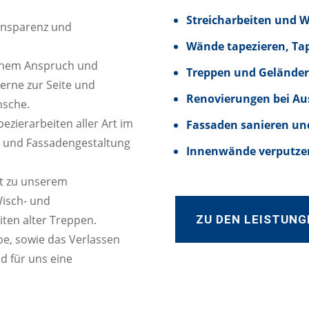
Streicharbeiten und 
ransparenz und
Wände tapezieren, Ta
hohem Anspruch und
Treppen und Geländer
gerne zur Seite und
Renovierungen bei Au
nsche.
zierarbeiten aller Art im
Fassaden sanieren un
n und Fassadengestaltung
Innenwände verputzen
t zu unserem
Wisch- und
ZU DEN LEISTUNG
iten alter Treppen.
e, sowie das Verlassen
d für uns eine