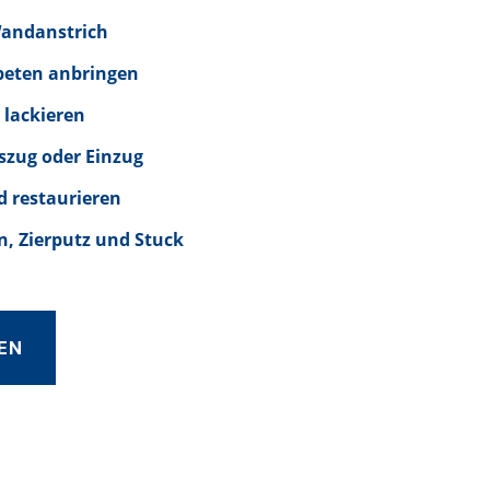
Wandanstrich
peten anbringen
 lackieren
szug oder Einzug
d restaurieren
, Zierputz und Stuck
EN