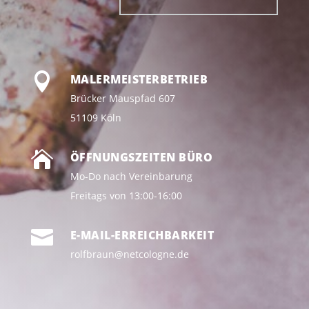

MALERMEISTERBETRIEB
Brücker Mauspfad 607
51109 Köln

ÖFFNUNGSZEITEN BÜRO
Mo-Do nach Vereinbarung
Freitags von 13:00-16:00

E-MAIL-ERREICHBARKEIT
rolfbraun@netcologne.de