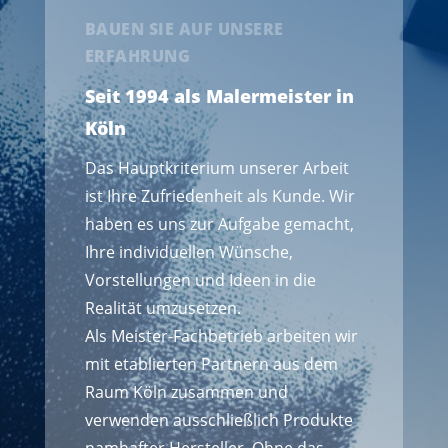
BAUEN SIE AUF UNSERE
ERFAHRUNG
Seit 1994 als Malermeister in
Köln
Das Hauptkriterium unserer Arbeit
ist Ihre Zufriedenheit als Kunde. Wir
haben es uns zur Aufgabe gemacht,
Ihre individuellen Wünsche,
Vorstellungen und Ideen in die
Realität umzusetzen.
Als Meister-Fachbetrieb arbeiten wir
mit etablierten Partnern aus dem
Raum Köln zusammen und
verwenden ausschließlich Produkte