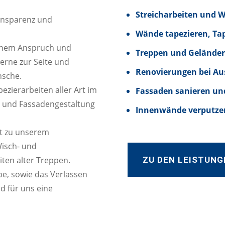
Streicharbeiten und 
ransparenz und
Wände tapezieren, Ta
hohem Anspruch und
Treppen und Geländer
gerne zur Seite und
Renovierungen bei Au
nsche.
zierarbeiten aller Art im
Fassaden sanieren un
n und Fassadengestaltung
Innenwände verputzen
t zu unserem
Wisch- und
ZU DEN LEISTUNG
iten alter Treppen.
e, sowie das Verlassen
d für uns eine