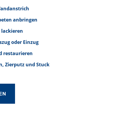
Wandanstrich
peten anbringen
 lackieren
szug oder Einzug
d restaurieren
, Zierputz und Stuck
EN