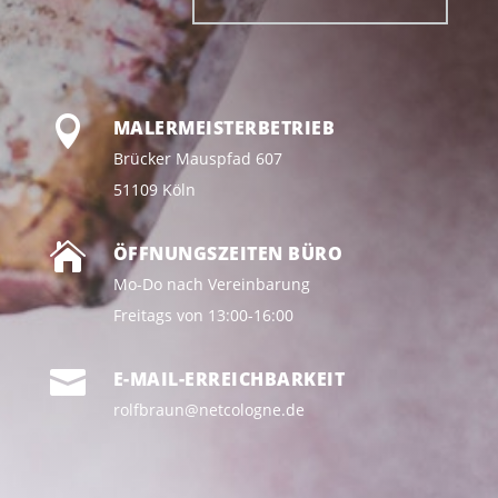

MALERMEISTERBETRIEB
Brücker Mauspfad 607
51109 Köln

ÖFFNUNGSZEITEN BÜRO
Mo-Do nach Vereinbarung
Freitags von 13:00-16:00

E-MAIL-ERREICHBARKEIT
rolfbraun@netcologne.de