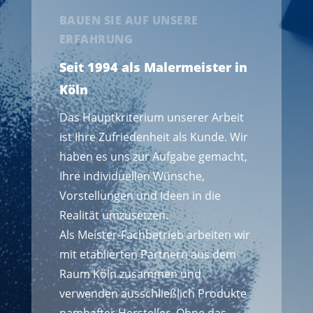
BAUEN SIE AUF UNSERE
ERFAHRUNG
Seit 1994 als Malermeister in
Köln
Das Hauptkriterium unserer Arbeit
ist Ihre Zufriedenheit als Kunde. Wir
haben es uns zur Aufgabe gemacht,
Ihre individuellen Wünsche,
Vorstellungen und Ideen in die
Realität umzusetzen.
Als Meister-Fachbetrieb arbeiten wir
mit etablierten Partnern aus dem
Raum Köln zusammen und
verwenden ausschließlich Produkte