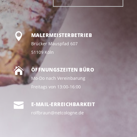

MALERMEISTERBETRIEB
Brücker Mauspfad 607
51109 Köln

ÖFFNUNGSZEITEN BÜRO
Mo-Do nach Vereinbarung
Freitags von 13:00-16:00

E-MAIL-ERREICHBARKEIT
rolfbraun@netcologne.de