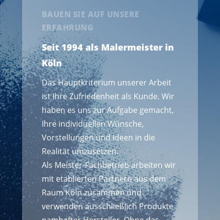
BAUEN SIE AUF UNSERE
ERFAHRUNG
Seit 1994 als Malermeister in
Köln
Das Hauptkriterium unserer Arbeit
ist Ihre Zufriedenheit als Kunde. Wir
haben es uns zur Aufgabe gemacht,
Ihre individuellen Wünsche,
Vorstellungen und Ideen in die
Realität umzusetzen.
Als Meister-Fachbetrieb arbeiten wir
mit etablierten Partnern aus dem
Raum Köln zusammen und
verwenden ausschließlich Produkte