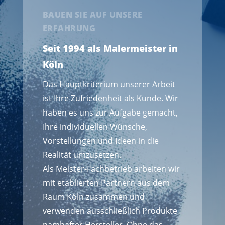
BAUEN SIE AUF UNSERE
ERFAHRUNG
Seit 1994 als Malermeister in
Köln
Das Hauptkriterium unserer Arbeit
ist Ihre Zufriedenheit als Kunde. Wir
haben es uns zur Aufgabe gemacht,
Ihre individuellen Wünsche,
Vorstellungen und Ideen in die
Realität umzusetzen.
Als Meister-Fachbetrieb arbeiten wir
mit etablierten Partnern aus dem
Raum Köln zusammen und
verwenden ausschließlich Produkte