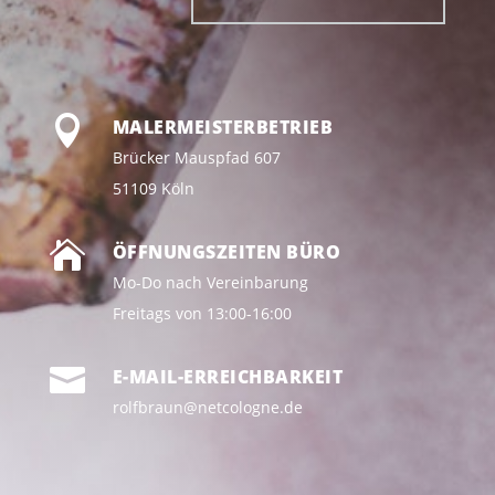

MALERMEISTERBETRIEB
Brücker Mauspfad 607
51109 Köln

ÖFFNUNGSZEITEN BÜRO
Mo-Do nach Vereinbarung
Freitags von 13:00-16:00

E-MAIL-ERREICHBARKEIT
rolfbraun@netcologne.de