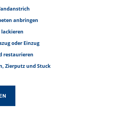
Wandanstrich
peten anbringen
 lackieren
szug oder Einzug
d restaurieren
, Zierputz und Stuck
EN