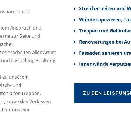
Streicharbeiten und 
ransparenz und
Wände tapezieren, Ta
hohem Anspruch und
Treppen und Geländer
gerne zur Seite und
Renovierungen bei Au
nsche.
zierarbeiten aller Art im
Fassaden sanieren un
n und Fassadengestaltung
Innenwände verputzen
t zu unserem
Wisch- und
ZU DEN LEISTUNG
iten alter Treppen.
e, sowie das Verlassen
d für uns eine