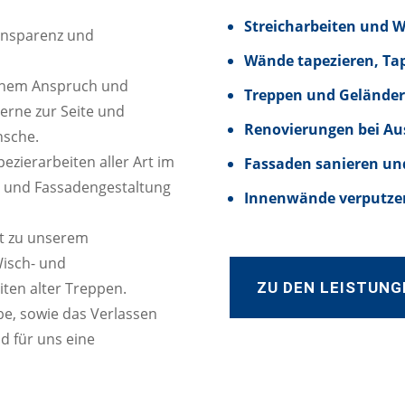
Streicharbeiten und 
ransparenz und
Wände tapezieren, Ta
hohem Anspruch und
Treppen und Geländer
gerne zur Seite und
Renovierungen bei Au
nsche.
zierarbeiten aller Art im
Fassaden sanieren un
n und Fassadengestaltung
Innenwände verputzen
t zu unserem
Wisch- und
ZU DEN LEISTUNG
iten alter Treppen.
e, sowie das Verlassen
d für uns eine