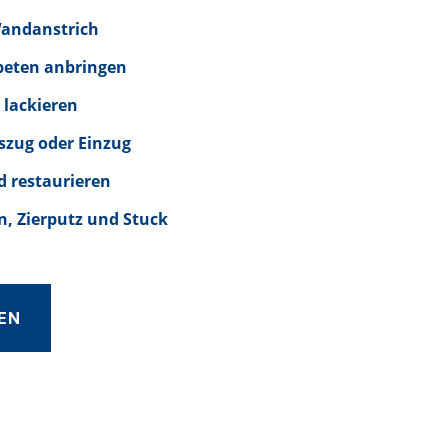
Wandanstrich
peten anbringen
 lackieren
szug oder Einzug
d restaurieren
, Zierputz und Stuck
EN