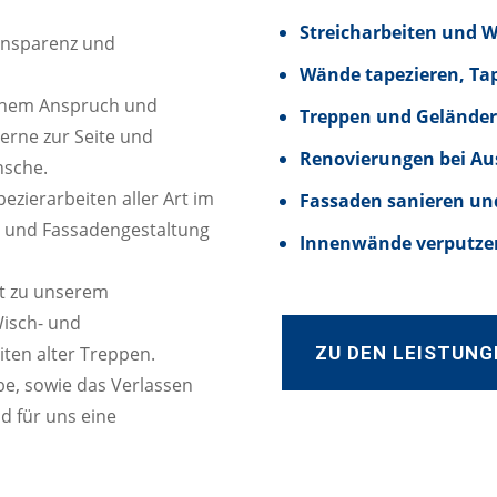
Streicharbeiten und 
ransparenz und
Wände tapezieren, Ta
hohem Anspruch und
Treppen und Geländer
gerne zur Seite und
Renovierungen bei Au
nsche.
zierarbeiten aller Art im
Fassaden sanieren un
n und Fassadengestaltung
Innenwände verputzen
t zu unserem
Wisch- und
ZU DEN LEISTUNG
iten alter Treppen.
e, sowie das Verlassen
d für uns eine