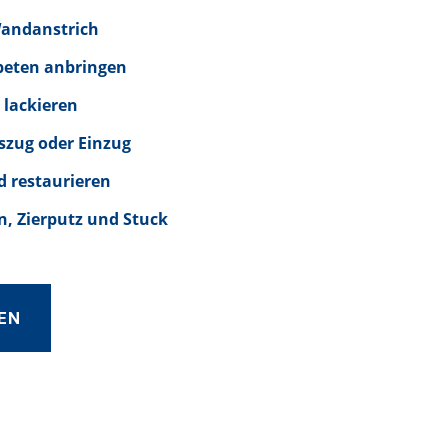
Wandanstrich
peten anbringen
 lackieren
szug oder Einzug
d restaurieren
, Zierputz und Stuck
EN