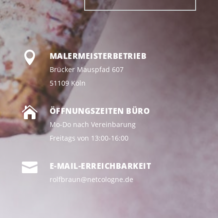

MALERMEISTERBETRIEB
Brücker Mauspfad 607
51109 Köln

ÖFFNUNGSZEITEN BÜRO
Mo-Do nach Vereinbarung
Freitags von 13:00-16:00

E-MAIL-ERREICHBARKEIT
rolfbraun@netcologne.de