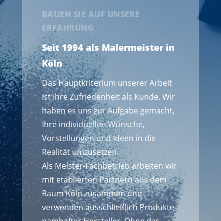
BAUEN SIE AUF UNSERE
ERFAHRUNG
Seit 1994 als Malermeister in
Köln
Das Hauptkriterium unserer Arbeit
ist Ihre Zufriedenheit als Kunde. Wir
haben es uns zur Aufgabe gemacht,
Ihre individuellen Wünsche,
Vorstellungen und Ideen in die
Realität umzusetzen.
Als Meister-Fachbetrieb arbeiten wir
mit etablierten Partnern aus dem
Raum Köln zusammen und
verwenden ausschließlich Produkte